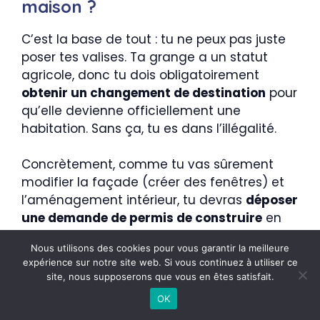
maison ?
C’est la base de tout : tu ne peux pas juste
poser tes valises. Ta grange a un statut
agricole, donc tu dois obligatoirement
obtenir un changement de destination
pour
qu’elle devienne officiellement une
habitation. Sans ça, tu es dans l’illégalité.
Concrètement, comme tu vas sûrement
modifier la façade (créer des fenêtres) et
l’aménagement intérieur, tu devras
déposer
une demande de permis de construire
en
mairie. C’est le sésame indispensable pour
Nous utilisons des cookies pour vous garantir la meilleure
lancer les travaux.
expérience sur notre site web. Si vous continuez à utiliser ce
site, nous supposerons que vous en êtes satisfait.
La mairie peut-elle me refuser
OK
ce changement de destination ?