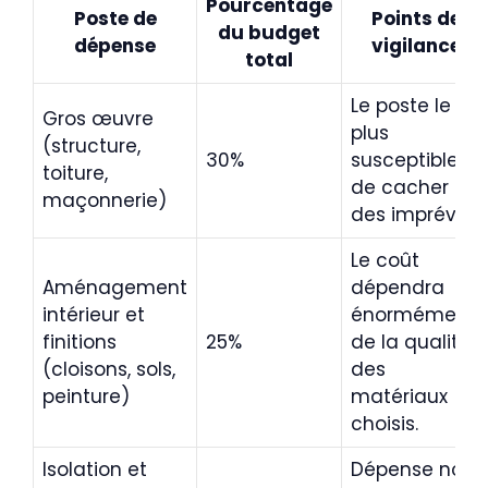
Pourcentage
Poste de
Points de
du budget
dépense
vigilance
total
Le poste le
Gros œuvre
plus
(structure,
30%
susceptible
toiture,
de cacher
maçonnerie)
des imprévus.
Le coût
Aménagement
dépendra
intérieur et
énormément
finitions
25%
de la qualité
(cloisons, sols,
des
peinture)
matériaux
choisis.
Isolation et
Dépense non