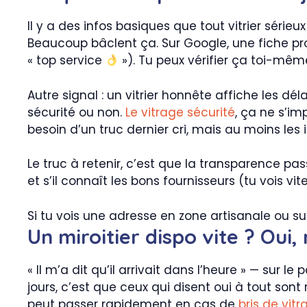
Il y a des infos basiques que tout vitrier série
Beaucoup bâclent ça. Sur Google, une fiche pro b
« top service
»). Tu peux vérifier ça toi-mê
Autre signal : un vitrier honnête affiche les dé
sécurité ou non.
Le vitrage sécurité
, ça ne s’im
besoin d’un truc dernier cri, mais au moins les 
Le truc à retenir, c’est que la transparence pass
et s’il connaît les bons fournisseurs (tu vois vi
Si tu vois une adresse en zone artisanale ou sur
Un miroitier dispo vite ? Oui,
« Il m’a dit qu’il arrivait dans l’heure » — sur 
jours, c’est que ceux qui disent oui à tout son
peut passer rapidement en cas de
bris de vit