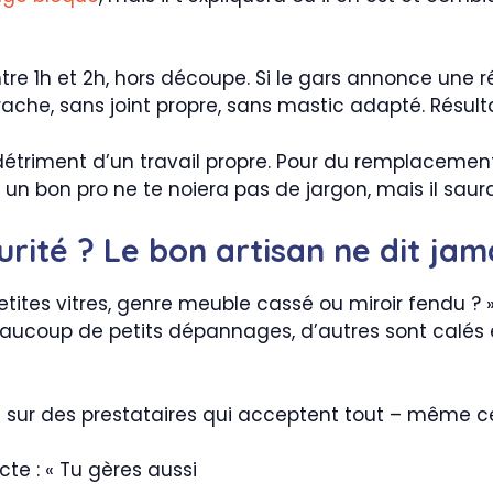
re 1h et 2h, hors découpe. Si le gars annonce une r
rrache, sans joint propre, sans mastic adapté. Résult
 détriment d’un travail propre. Pour du remplaceme
 – un bon pro ne te noiera pas de jargon, mais il saur
rité ? Le bon artisan ne dit jam
ites vitres, genre meuble cassé ou miroir fendu ? » 
 beaucoup de petits dépannages, d’autres sont calés
sur des prestataires qui acceptent tout – même ce 
cte : « Tu gères aussi