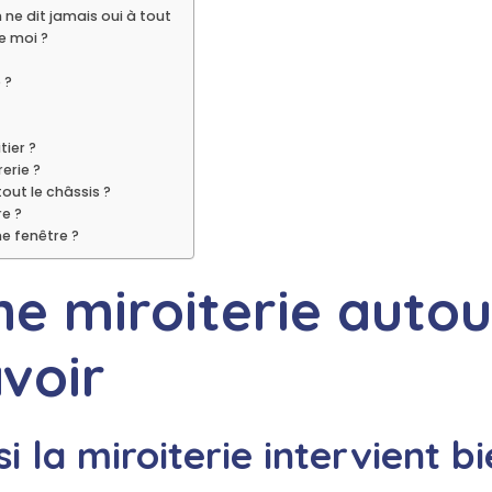
 ne dit jamais oui à tout
e moi ?
 ?
tier ?
erie ?
out le châssis ?
re ?
ne fenêtre ?
 miroiterie autour 
voir
si la miroiterie intervient 