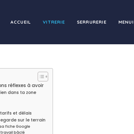
ACCUEIL
VITRERIE
SERRURERIE
MENUI
ons réflexes à avoir
t bien dans ta zone
r
tarifs et délais
 regarde sur le terrain
 sa fiche Google
 travail bâclé