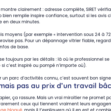
ux montre clairement : adresse complète, SIRET vérif
ien remplie inspire confiance, surtout si les avis cl
me en deux minutes.
lais moyens (par exemple « intervention sous 24 à 72h 
provise pas. Pour un dépannage vitrier fiable, regarde
infos de base.
e toujours par les détails : là où le professionnel se
te si c’est inspiré ou pompé n’importe où).
 un parc d’activités connu, c’est souvent bon signe :
 mais pas au prix d’un travail bâc
le papier, ça rassure. Mais un vrai miroitier ne promet
t rarement ceux qui tiennent vraiment leurs engagem
rage bloqué
, mais il t’expliquera où il en est et com