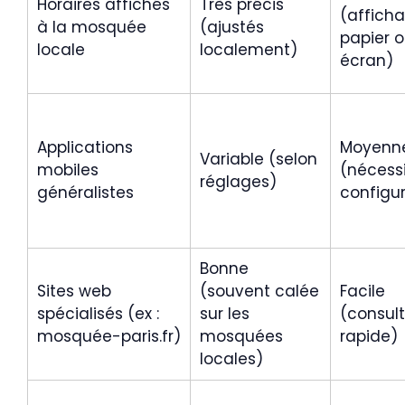
Horaires affichés
Très précis
(affich
à la mosquée
(ajustés
papier 
locale
localement)
écran)
Applications
Moyenn
Variable (selon
mobiles
(nécess
réglages)
généralistes
configur
Bonne
Sites web
(souvent calée
Facile
spécialisés (ex :
sur les
(consult
mosquée-paris.fr)
mosquées
rapide)
locales)