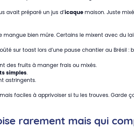
s avait préparé un jus d’
icaque
maison. Juste mixé, 
ne mangue bien mûre. Certains le mixent avec du lait
oûté sur toast lors d’une pause chantier au Brésil : be
t des fruits à manger frais ou mixés.
ts simples
.
ont astringents.
es mais faciles à apprivoiser si tu les trouves. Gard
croise rarement mais qui co