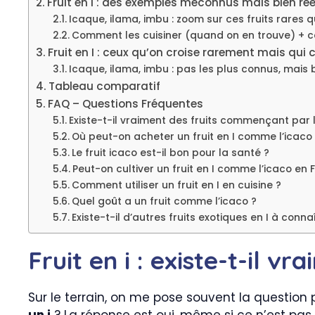
Fruit en I : des exemples méconnus mais bien rée
Icaque, ilama, imbu : zoom sur ces fruits rares
Comment les cuisiner (quand on en trouve) + c
Fruit en I : ceux qu’on croise rarement mais qu
Icaque, ilama, imbu : pas les plus connus, mais 
Tableau comparatif
FAQ – Questions Fréquentes
Existe-t-il vraiment des fruits commençant par la
Où peut-on acheter un fruit en I comme l’icaco
Le fruit icaco est-il bon pour la santé ?
Peut-on cultiver un fruit en I comme l’icaco en 
Comment utiliser un fruit en I en cuisine ?
Quel goût a un fruit comme l’icaco ?
Existe-t-il d’autres fruits exotiques en I à conna
Fruit en i : existe-t-il 
Sur le terrain, on me pose souvent la question
un i
? La réponse est oui, même si ce n’est pas