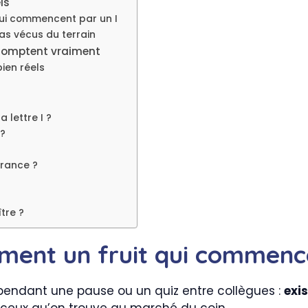
ls
 qui commencent par un I
as vécus du terrain
i comptent vraiment
bien réels
 lettre I ?
 ?
France ?
ître ?
vraiment un fruit qui commenc
 pendant une pause ou un quiz entre collègues :
exi
 ceux qu’on trouve au marché du coin.