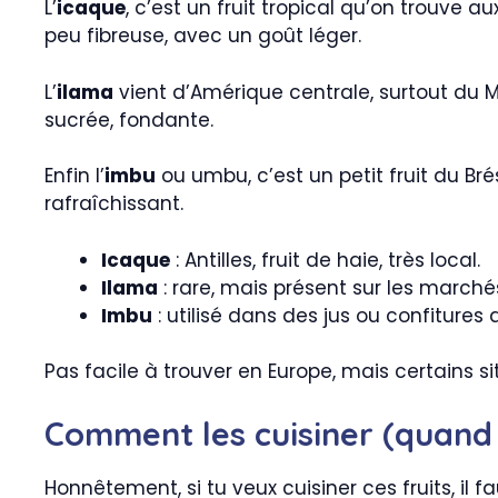
L’
icaque
, c’est un fruit tropical qu’on trouve au
peu fibreuse, avec un goût léger.
L’
ilama
vient d’Amérique centrale, surtout du Me
sucrée, fondante.
Enfin l’
imbu
ou umbu, c’est un petit fruit du Bré
rafraîchissant.
Icaque
: Antilles, fruit de haie, très local.
Ilama
: rare, mais présent sur les march
Imbu
: utilisé dans des jus ou confitures 
Pas facile à trouver en Europe, mais certains s
Comment les cuisiner (quand 
Honnêtement, si tu veux cuisiner ces fruits, il 