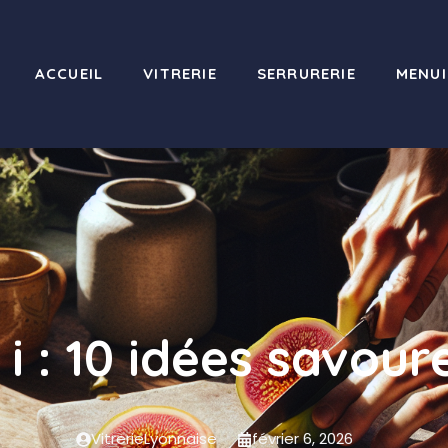
ACCUEIL
VITRERIE
SERRURERIE
MENUI
 i : 10 idées savou
VitrerieLyonnaise
février 6, 2026