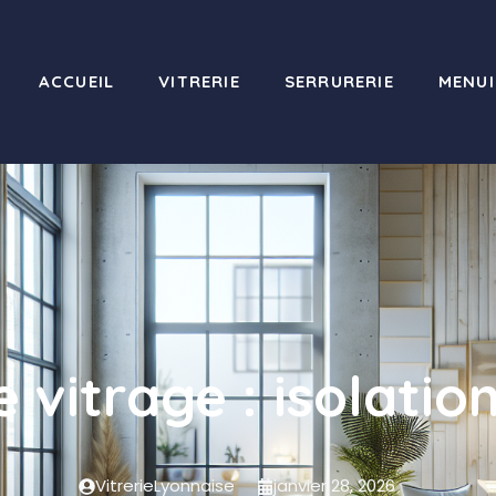
ACCUEIL
VITRERIE
SERRURERIE
MENUI
e vitrage : isolati
VitrerieLyonnaise
janvier 28, 2026