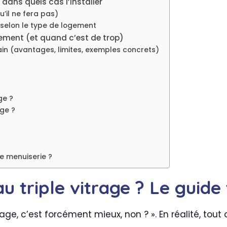
t dans quels cas l’installer
u’il ne fera pas)
 selon le type de logement
ssement (et quand c’est de trop)
rrain (avantages, limites, exemples concrets)
ge ?
age ?
e menuiserie ?
u triple vitrage ? Le guide 
vitrage, c’est forcément mieux, non ? ». En réalité, t