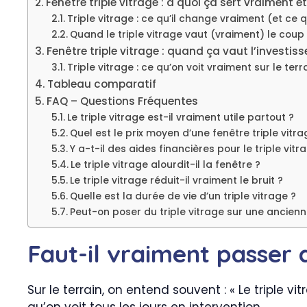
Fenêtre triple vitrage : à quoi ça sert vraiment e
Triple vitrage : ce qu’il change vraiment (et ce q
Quand le triple vitrage vaut (vraiment) le coup
Fenêtre triple vitrage : quand ça vaut l’investi
Triple vitrage : ce qu’on voit vraiment sur le te
Tableau comparatif
FAQ – Questions Fréquentes
Le triple vitrage est-il vraiment utile partout ?
Quel est le prix moyen d’une fenêtre triple vitra
Y a-t-il des aides financières pour le triple vitr
Le triple vitrage alourdit-il la fenêtre ?
Le triple vitrage réduit-il vraiment le bruit ?
Quelle est la durée de vie d’un triple vitrage ?
Peut-on poser du triple vitrage sur une ancienn
Faut-il vraiment passer a
Sur le terrain, on entend souvent : « Le triple 
qu’on voit tous les jours en intervention.