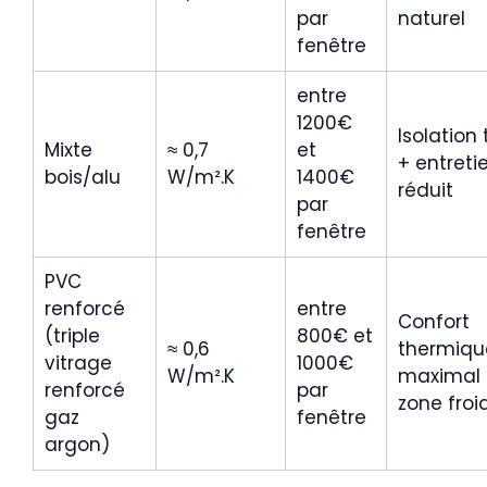
par
naturel
fenêtre
entre
1200€
Isolation
Mixte
≈ 0,7
et
+ entreti
bois/alu
W/m².K
1400€
réduit
par
fenêtre
PVC
renforcé
entre
Confort
(triple
800€ et
≈ 0,6
thermiqu
vitrage
1000€
W/m².K
maximal
renforcé
par
zone froi
gaz
fenêtre
argon)