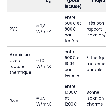
U
(pose
majeu
d
incluse)
entre
600€ et
Très bon
≈ 0,8
PVC
800€
rapport
W/m².K
par
isolation/
fenêtre
entre
Aluminium
900€ et
Esthétiqu
avec
≈ 1,0
1100€
moderne
rupture
W/m².K
par
durable
thermique
fenêtre
entre
1000€
Bonne
≈ 0,9
et
isolation 
Bois
W/m².K
1200€
charme