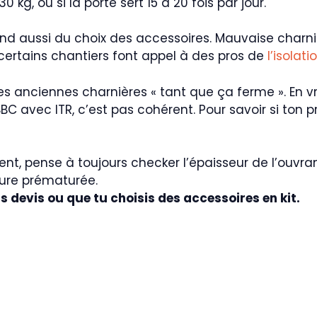
 kg, ou si la porte sert 15 à 20 fois par jour.
d aussi du choix des accessoires. Mauvaise charnièr
, certains chantiers font appel à des pros de
l’isolat
 anciennes charnières « tant que ça ferme ». En vrai,
BC avec ITR, c’est pas cohérent. Pour savoir si ton pr
ent, pense à toujours checker l’épaisseur de l’ouvra
sure prématurée.
devis ou que tu choisis des accessoires en kit.