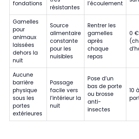
fondations
l’écoulement
résistantes
Gamelles
Source
Rentrer les
pour
alimentaire
gamelles
0 €
animaux
constante
après
(c
laissées
pour les
chaque
d’h
dehors la
nuisibles
repas
nuit
Aucune
Pose d’un
barrière
Passage
bas de porte
physique
facile vers
10 
ou brosse
sous les
l’intérieur la
por
anti-
portes
nuit
insectes
extérieures