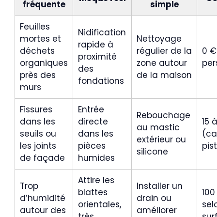
fréquente
simple
Feuilles
Nidification
mortes et
Nettoyage
rapide à
déchets
régulier de la
0 €
proximité
organiques
zone autour
per
des
près des
de la maison
fondations
murs
Fissures
Entrée
Rebouchage
dans les
directe
15 
au mastic
seuils ou
dans les
(ca
extérieur ou
les joints
pièces
pis
silicone
de façade
humides
Attire les
Trop
Installer un
blattes
100
d’humidité
drain ou
orientales,
sel
autour des
améliorer
très
sur