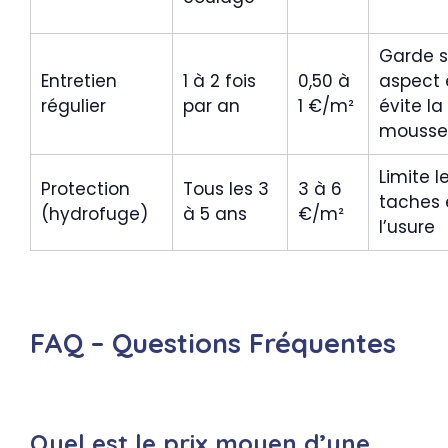
Garde 
Entretien
1 à 2 fois
0,50 à
aspect 
régulier
par an
1 €/m²
évite la
mousse
Limite l
Protection
Tous les 3
3 à 6
taches 
(hydrofuge)
à 5 ans
€/m²
l’usure
FAQ – Questions Fréquentes
Quel est le prix moyen d’une