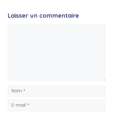
Laisser un commentaire
Commentaire
Nom
E-
mail