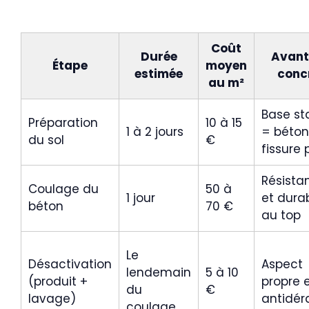
Coût
Durée
Avan
Étape
moyen
estimée
conc
au m²
Base st
Préparation
10 à 15
1 à 2 jours
= béton
du sol
€
fissure 
Résista
Coulage du
50 à
1 jour
et durab
béton
70 €
au top
Le
Désactivation
Aspect
lendemain
5 à 10
(produit +
propre 
du
€
lavage)
antidér
coulage