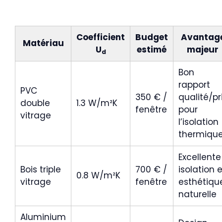
Coefficient
Budget
Avantag
Matériau
U
estimé
majeur
d
Bon
rapport
PVC
350 € /
qualité/pr
double
1.3 W/m²K
fenêtre
pour
vitrage
l’isolation
thermiqu
Excellente
Bois triple
700 € /
isolation e
0.8 W/m²K
vitrage
fenêtre
esthétiqu
naturelle
Aluminium