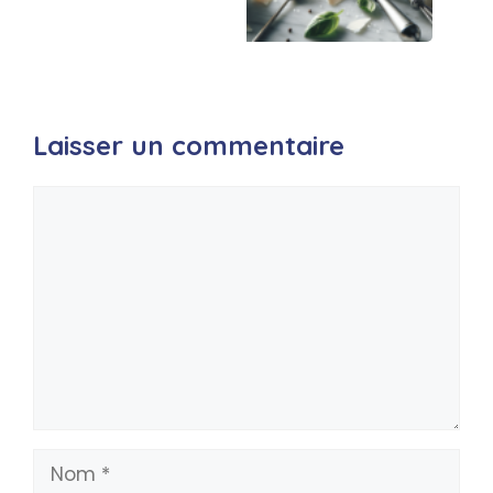
Laisser un commentaire
Commentaire
Nom