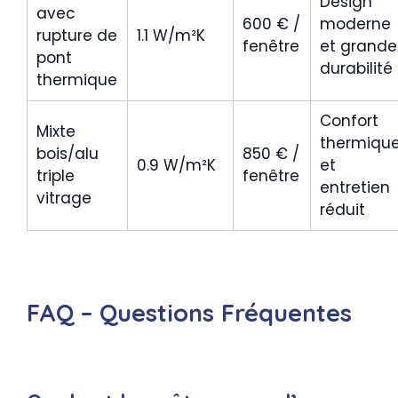
Design
avec
600 € /
moderne
rupture de
1.1 W/m²K
fenêtre
et grande
pont
durabilité
thermique
Confort
Mixte
thermiqu
bois/alu
850 € /
0.9 W/m²K
et
triple
fenêtre
entretien
vitrage
réduit
FAQ – Questions Fréquentes