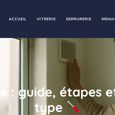
ACCUEIL
VITRERIE
SERRURERIE
MENUI
e : guide, étapes e
type