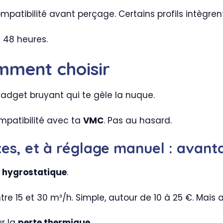
ompatibilité avant perçage. Certains profils intègren
n 48 heures.
mment choisir
adget bruyant qui te gèle la nuque.
mpatibilité avec ta
VMC
. Pas au hasard.
xes, et à réglage manuel : avan
 hygrostatique
.
tre 15 et 30 m³/h. Simple, autour de 10 à 25 €. Mais
ur la
perte thermique
.