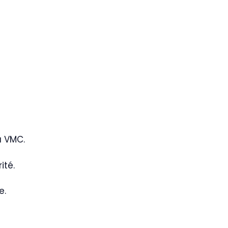
a VMC.
ité.
e.