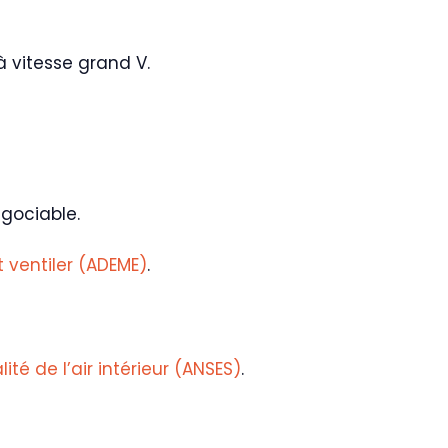
à vitesse grand V.
égociable.
t ventiler (ADEME)
.
ité de l’air intérieur (ANSES)
.