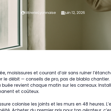
VitrerieLyonnaise
juin 12, 2026
ée, moisissures et courant d’air sans ruiner l’étanché
 le débit — conseils de pro, pas de blabla chantier.
 buée revient chaque matin sur les carreaux. Instal
manent et coûteux.
sure colonise les joints et les murs en 48 heures. L’
éité. Acheter du premier prix pour ton aérateur, c’e