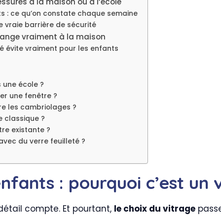
lessures à la maison ou à l’école
ts : ce qu’on constate chaque semaine
e vraie barrière de sécurité
 change vraiment à la maison
té évite vraiment pour les enfants
s une école ?
er une fenêtre ?
tre les cambriolages ?
ge classique ?
tre existante ?
vec du verre feuilleté ?
enfants : pourquoi c’est un 
étail compte. Et pourtant,
le choix du vitrage
passe