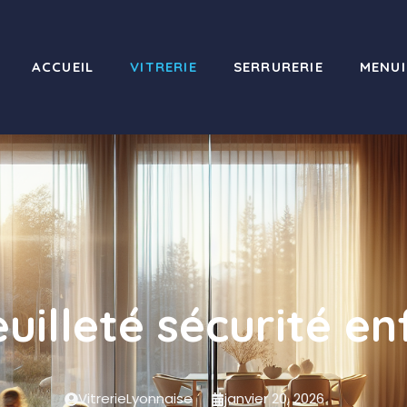
ACCUEIL
VITRERIE
SERRURERIE
MENUI
euilleté sécurité e
VitrerieLyonnaise
janvier 20, 2026