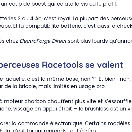
s un coup de boost qui éclate la vis ou le profil.
teries 2 ou 4 Ah, c’est royal. La plupart des perceu
upe. Et la compatibilité batterie, c’est aussi à check
hés chez
ElectroForge Direct
sont plus lourds qu’anno
 perceuses Racetools se valent
laquelle, c’est la même base, non ?”. Et bien… non.
de la bricole, mais limités en usage pro.
 à moteur charbon chauffent plus vite et s’essouffle
e, vissage en appui étroit — le brushless est un vra
mparer la commande électronique. Certains modèles 
Et là, c’est toi qui reprends tout à zéro.