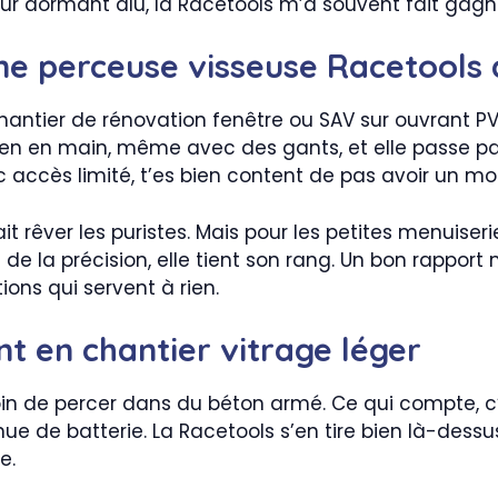
ur dormant alu, la Racetools m’a souvent fait gagn
ne perceuse visseuse Racetools 
hantier de rénovation fenêtre ou SAV sur ouvrant PVC
nt bien en main, même avec des gants, et elle passe 
c accès limité, t’es bien content de pas avoir un mo
it rêver les puristes. Mais pour les petites menuiser
 de la précision, elle tient son rang. Un bon rapport
ons qui servent à rien.
nt en chantier vitrage léger
oin de percer dans du béton armé. Ce qui compte, c’e
nue de batterie. La Racetools s’en tire bien là-dess
e.